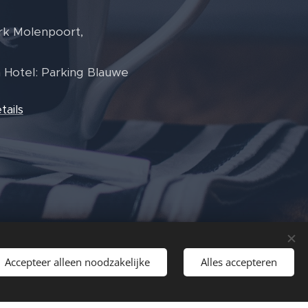
ark Molenpoort,
 Hotel: Parking Blauwe
ails
Accepteer alleen noodzakelijke
Alles accepteren