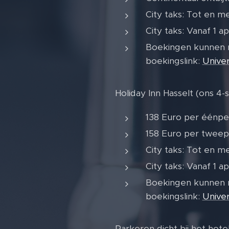
City taks: Tot en m
City taks: Vanaf 1 a
Boekingen kunnen r
boekingslink:
Univer
Holiday Inn Hasselt (ons 4-s
138 Euro per éénper
158 Euro per tweepe
City taks: Tot en m
City taks: Vanaf 1 a
Boekingen kunnen r
boekingslink:
Univer
Parkeren dicht bij het hot