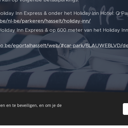
liday Inn Express & onder het Holiday Inn Hotel: Q P
be/nl-be/parkeren/hasselt/holiday-inn/
liday Inn Express & op 600 meter van het Holiday Inn
ano.be/eportalhasselt/web/#car-park/BLAUWEBLVD/det
en en te beveiligen, en om je de